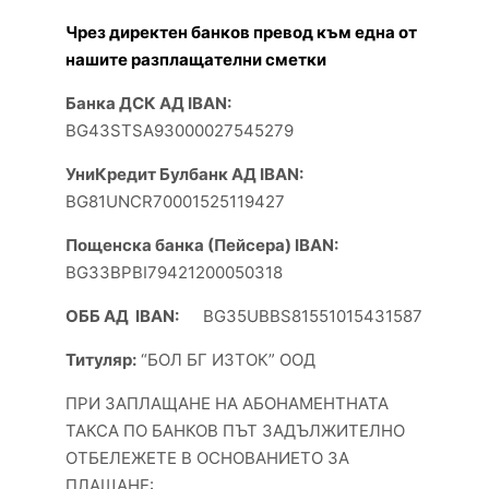
Чрез директен банков превод към една от
нашите разплащателни сметки
Банка ДСК АД IBAN:
BG43STSA93000027545279
УниКредит Булбанк АД IBAN:
BG81UNCR70001525119427
Пощенска банка (Пейсера) IBAN:
BG33BPBI79421200050318
ОББ АД IBAN:
BG35UBBS81551015431587
Титуляр:
“БОЛ БГ ИЗТОК” ООД
ПРИ ЗАПЛАЩАНЕ НА АБОНАМЕНТНАТА
ТАКСА ПО БАНКОВ ПЪТ ЗАДЪЛЖИТЕЛНО
ОТБЕЛЕЖЕТЕ В ОСНОВАНИЕТО ЗА
ПЛАЩАНЕ: